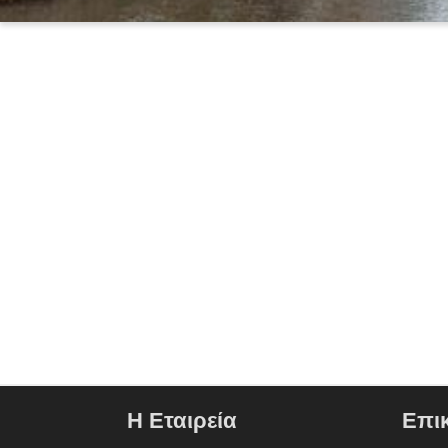
Slide 1
Slide 2
Η Εταιρεία
Επι