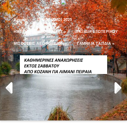
Αρχική
ΠΡΟΟΡΙΣΜΟΙ 2025
ΗΜΕΡΗΣΙΕΣ ΑΠΟΔΡΑΣΕΙΣ
»
ΤΑΞΙΔΙΑ ΕΞΩΤΕΡΙΚΟΥ
ΜΙΣΘΩΣΕΙΣ ΛΕΩΦΟΡΕΙΩΝ
»
ΓΑΜΗΛΙΑ ΤΑΞΙΔΙΑ
»